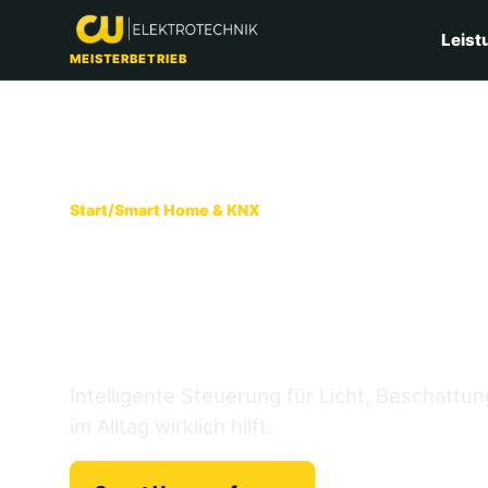
Leist
MEISTERBETRIEB
Start
/
Smart Home & KNX
Smart Home &
moderne Ge
Intelligente Steuerung für Licht, Beschattu
im Alltag wirklich hilft.