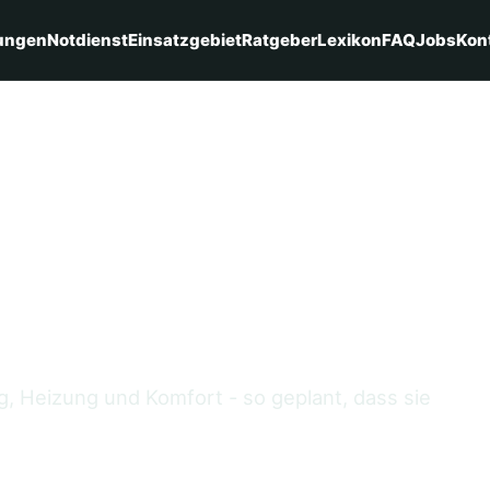
ungen
Notdienst
Einsatzgebiet
Ratgeber
Lexikon
FAQ
Jobs
Kon
 KNX für
bäude
ng, Heizung und Komfort - so geplant, dass sie