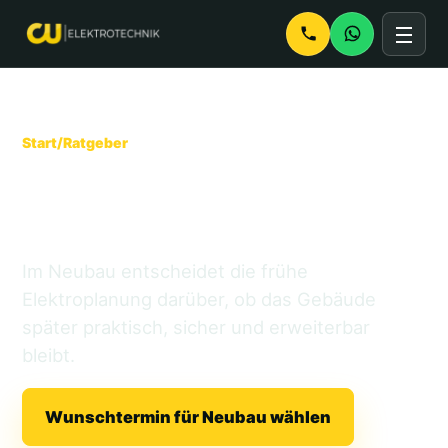
Start
/
Ratgeber
Elektroinstallation im
Neubau planen
Im Neubau entscheidet die frühe
Elektroplanung darüber, ob das Gebäude
später praktisch, sicher und erweiterbar
bleibt.
Wunschtermin für Neubau wählen