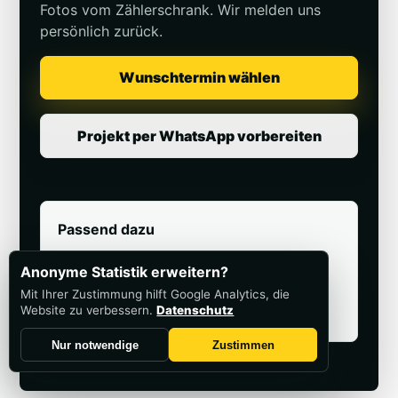
Fotos vom Zählerschrank. Wir melden uns
persönlich zurück.
Wunschtermin wählen
Projekt per WhatsApp vorbereiten
Passend dazu
Elektroinstallation
Anonyme Statistik erweitern?
Zählerschrank prüfen
Mit Ihrer Zustimmung hilft Google Analytics, die
Website zu verbessern.
Datenschutz
Netzwerk & LAN
Nur notwendige
Zustimmen