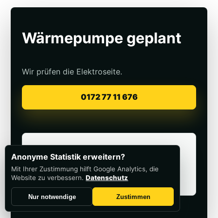
Wärmepumpe geplant
Wir prüfen die Elektroseite.
0172 77 11 676
Mehr dazu
Anonyme Statistik erweitern?
Elektroanschluss Wärmepumpe
Mit Ihrer Zustimmung hilft Google Analytics, die
Website zu verbessern.
Datenschutz
Zählerschrank & Prüfung
Nur notwendige
Zustimmen