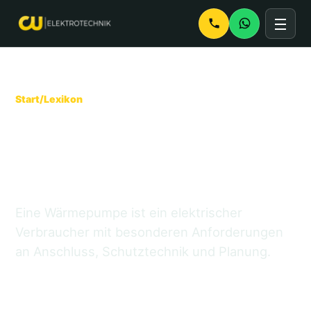
Start
/
Lexikon
Wärmepumpe und
Elektroanschluss
einfach erklärt
Eine Wärmepumpe ist ein elektrischer
Verbraucher mit besonderen Anforderungen
an Anschluss, Schutztechnik und Planung.