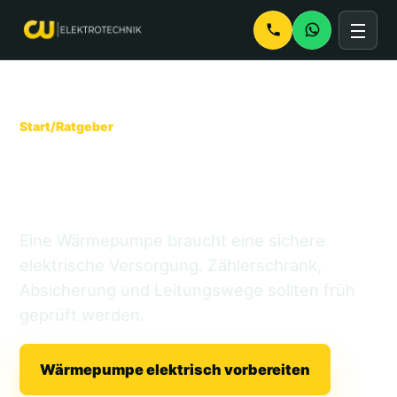
Start
/
Ratgeber
Elektroanschluss für
Wärmepumpe planen
Eine Wärmepumpe braucht eine sichere
elektrische Versorgung. Zählerschrank,
Absicherung und Leitungswege sollten früh
geprüft werden.
Wärmepumpe elektrisch vorbereiten