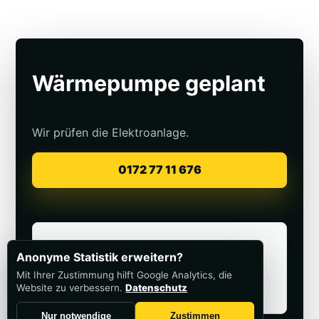
Wärmepumpe geplant
Wir prüfen die Elektroanlage.
0172 77 11 676
Mehr dazu
Anonyme Statistik erweitern?
Zählerschrank & Prüfung
Mit Ihrer Zustimmung hilft Google Analytics, die
Website zu verbessern.
Datenschutz
Wärmepumpe erklärt
Nur notwendige
Zustimmen