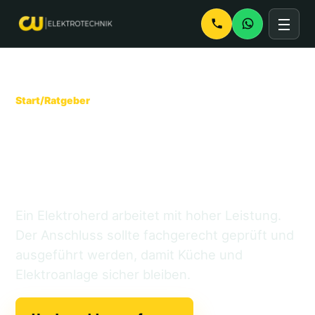
Start
/
Ratgeber
Herd anschließen
lassen: warum ein
Elektriker wichtig ist
Ein Elektroherd arbeitet mit hoher Leistung.
Der Anschluss sollte fachgerecht geprüft und
ausgeführt werden, damit Küche und
Elektroanlage sicher bleiben.