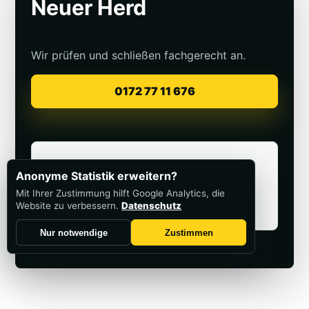
Neuer Herd
Wir prüfen und schließen fachgerecht an.
0172 77 11 676
Passend dazu
Anonyme Statistik erweitern?
Elektroinstallation
Mit Ihrer Zustimmung hilft Google Analytics, die
Website zu verbessern.
Datenschutz
Sicherung fliegt raus
Nur notwendige
Zustimmen